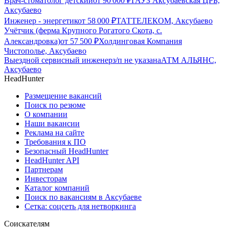
Врач-стоматолог детский
от
90 000
₽
ГАУЗ Аксубаевская ЦРБ,
Аксубаево
Инженер - энергетик
от
58 000
₽
ТАТТЕЛЕКОМ, Аксубаево
Учётчик (ферма Крупного Рогатого Скота, с.
Александровка)
от
57 500
₽
Холдинговая Компания
Чистополье, Аксубаево
Выездной сервисный инженер
з/п не указана
АТМ АЛЬЯНС,
Аксубаево
HeadHunter
Размещение вакансий
Поиск по резюме
О компании
Наши вакансии
Реклама на сайте
Требования к ПО
Безопасный HeadHunter
HeadHunter API
Партнерам
Инвесторам
Каталог компаний
Поиск по вакансиям в Аксубаеве
Сетка: соцсеть для нетворкинга
Соискателям