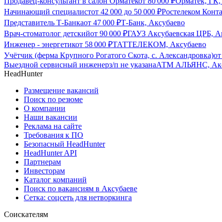
Продавец-консультант в салон Орматек
от
80 000
₽
Орматек, ГК,
Начинающий специалист
от
42 000
до
50 000
₽
Ростелеком Конта
Представитель Т-Банка
от
47 000
₽
Т-Банк, Аксубаево
Врач-стоматолог детский
от
90 000
₽
ГАУЗ Аксубаевская ЦРБ, А
Инженер - энергетик
от
58 000
₽
ТАТТЕЛЕКОМ, Аксубаево
Учётчик (ферма Крупного Рогатого Скота, с. Александровка)
о
Выездной сервисный инженер
з/п не указана
АТМ АЛЬЯНС, Акс
HeadHunter
Размещение вакансий
Поиск по резюме
О компании
Наши вакансии
Реклама на сайте
Требования к ПО
Безопасный HeadHunter
HeadHunter API
Партнерам
Инвесторам
Каталог компаний
Поиск по вакансиям в Аксубаеве
Сетка: соцсеть для нетворкинга
Соискателям