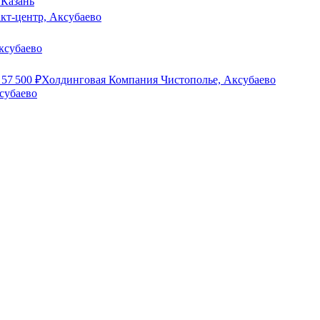
 Казань
кт-центр, Аксубаево
ксубаево
т
57 500
₽
Холдинговая Компания Чистополье, Аксубаево
убаево