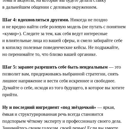
темы и акценты, на которые вы будете делать ставку
в дальнейшем общении с деловым окружением.
Шаг 4: вдохновляться другими.
Никогда не поздно
и не вредно найти себе ролевую модель (не путать с понятием
«кумир»). Следите за тем, как себя ведут интересные
и влиятельные лица из вашей сферы, и смело забирайте себе
в копилку полезные поведенческие кейсы. Не подражайте,
но перенимайте то, что близко вашей органике.
Шаг 5: заранее разрешить себе быть неидеальным
— это
позволит вам, придерживаясь выбранной стратегии, снять
лишнее напряжение и вести себя искреннее и свободнее.
Думайте о себе, исходя из того будущего, в которое вы хотите
прийти.
Ну и последний ингредиент «под звёздочкой»
— яркая,
ёмкая и структурированная речь всегда становится
подспорьем чёткому эксперту и профессионалу своего дела.
Занимайтесь своим голосом, своей речью! Если вы умеете