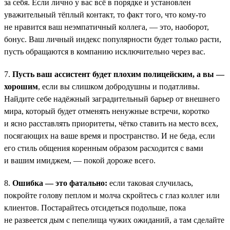
за себя. Если лично у вас всё в порядке и установлен
уважительный тёплый контакт, то факт того, что кому-то
не нравится ваш неэмпатичный коллега, — это, наоборот,
бонус. Ваш личный индекс популярности будет только расти,
пусть обращаются в компанию исключительно через вас.
7.
Пусть ваш ассистент будет плохим полицейским, а вы —
хорошим
, если вы слишком добродушны и податливы.
Найдите себе надёжный заградительный барьер от внешнего
мира, который будет отменять ненужные встречи, коротко
и ясно расставлять приоритеты, чётко ставить на место всех,
посягающих на ваше время и пространство. И не беда, если
его стиль общения коренным образом расходится с вами
и вашим имиджем, — покой дороже всего.
8.
Ошибка — это фатально:
если таковая случилась,
покройте голову пеплом и молча скройтесь с глаз коллег или
клиентов. Постарайтесь отсидеться подольше, пока
не развеется дым с пепелища чужих ожиданий, а там сделайте