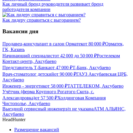
Как личный бренд руководителя развивает бренд
работодателя компании
Как лидеру справиться с выгоранием?
Вакансии дня
Продавец-консультант в салон Орматек
от
80 000
₽
Орматек,
ГК, Казань
Начинающий специалист
от
42 000
до
50 000
₽
Ростелеком
Контакт-центр, Аксубаево
Представитель Т-Банка
от
47 000
₽
Т-Банк, Аксубаево
Врач-стоматолог детский
от
90 000
₽
ГАУЗ Аксубаевская ЦРБ,
Аксубаево
Инженер - энергетик
от
58 000
₽
ТАТТЕЛЕКОМ, Аксубаево
Учётчик (ферма Крупного Рогатого Скота, с.
Александровка)
от
57 500
₽
Холдинговая Компания
Чистополье, Аксубаево
Выездной сервисный инженер
з/п не указана
АТМ АЛЬЯНС,
Аксубаево
HeadHunter
Размещение вакансий