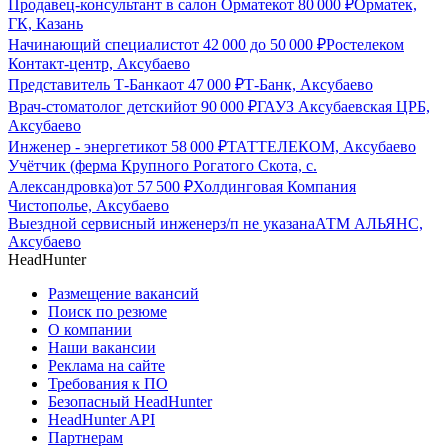
Продавец-консультант в салон Орматек
от
80 000
₽
Орматек,
ГК, Казань
Начинающий специалист
от
42 000
до
50 000
₽
Ростелеком
Контакт-центр, Аксубаево
Представитель Т-Банка
от
47 000
₽
Т-Банк, Аксубаево
Врач-стоматолог детский
от
90 000
₽
ГАУЗ Аксубаевская ЦРБ,
Аксубаево
Инженер - энергетик
от
58 000
₽
ТАТТЕЛЕКОМ, Аксубаево
Учётчик (ферма Крупного Рогатого Скота, с.
Александровка)
от
57 500
₽
Холдинговая Компания
Чистополье, Аксубаево
Выездной сервисный инженер
з/п не указана
АТМ АЛЬЯНС,
Аксубаево
HeadHunter
Размещение вакансий
Поиск по резюме
О компании
Наши вакансии
Реклама на сайте
Требования к ПО
Безопасный HeadHunter
HeadHunter API
Партнерам