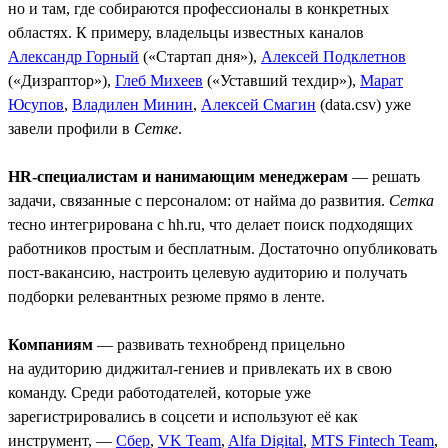
но и там, где собираются профессионалы в конкретных
областях. К примеру, владельцы известных каналов
Александр Горный
(«Стартап дня»),
Алексей Подклетнов
(«Дизраптор»),
Глеб Михеев
(«Уставший техдир»),
Марат
Юсупов
,
Владилен Минин
,
Алексей Смагин
(data.csv) уже
завели профили в
Сетке
.
HR-специалистам и нанимающим менеджерам
— решать
задачи, связанные с персоналом: от найма до развития.
Сетка
тесно интегрирована с hh.ru, что делает поиск подходящих
работников простым и бесплатным. Достаточно опубликовать
пост-вакансию, настроить целевую аудиторию и получать
подборки релевантных резюме прямо в ленте.
Компаниям
— развивать технобренд прицельно
на аудиторию диджитал-гениев и привлекать их в свою
команду. Среди работодателей, которые уже
зарегистрировались в соцсети и используют её как
инструмент, —
Сбер
,
VK Team
,
Alfa Digital
,
MTS Fintech Team
,