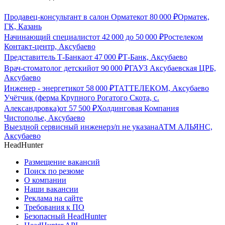
Продавец-консультант в салон Орматек
от
80 000
₽
Орматек,
ГК, Казань
Начинающий специалист
от
42 000
до
50 000
₽
Ростелеком
Контакт-центр, Аксубаево
Представитель Т-Банка
от
47 000
₽
Т-Банк, Аксубаево
Врач-стоматолог детский
от
90 000
₽
ГАУЗ Аксубаевская ЦРБ,
Аксубаево
Инженер - энергетик
от
58 000
₽
ТАТТЕЛЕКОМ, Аксубаево
Учётчик (ферма Крупного Рогатого Скота, с.
Александровка)
от
57 500
₽
Холдинговая Компания
Чистополье, Аксубаево
Выездной сервисный инженер
з/п не указана
АТМ АЛЬЯНС,
Аксубаево
HeadHunter
Размещение вакансий
Поиск по резюме
О компании
Наши вакансии
Реклама на сайте
Требования к ПО
Безопасный HeadHunter