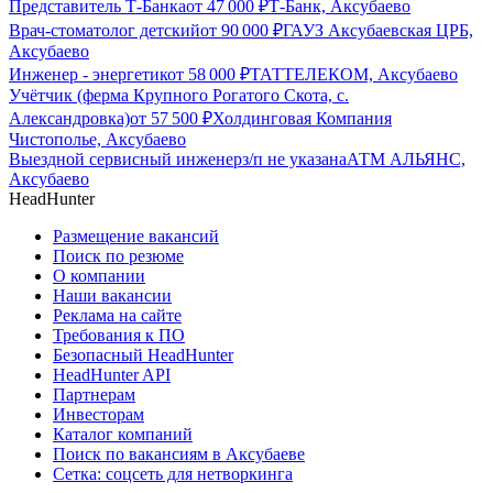
Представитель Т-Банка
от
47 000
₽
Т-Банк, Аксубаево
Врач-стоматолог детский
от
90 000
₽
ГАУЗ Аксубаевская ЦРБ,
Аксубаево
Инженер - энергетик
от
58 000
₽
ТАТТЕЛЕКОМ, Аксубаево
Учётчик (ферма Крупного Рогатого Скота, с.
Александровка)
от
57 500
₽
Холдинговая Компания
Чистополье, Аксубаево
Выездной сервисный инженер
з/п не указана
АТМ АЛЬЯНС,
Аксубаево
HeadHunter
Размещение вакансий
Поиск по резюме
О компании
Наши вакансии
Реклама на сайте
Требования к ПО
Безопасный HeadHunter
HeadHunter API
Партнерам
Инвесторам
Каталог компаний
Поиск по вакансиям в Аксубаеве
Сетка: соцсеть для нетворкинга