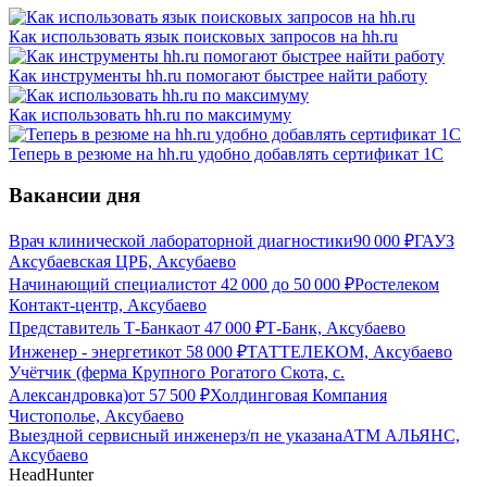
Как использовать язык поисковых запросов на hh.ru
Как инструменты hh.ru помогают быстрее найти работу
Как использовать hh.ru по максимуму
Теперь в резюме на hh.ru удобно добавлять сертификат 1С
Вакансии дня
Врач клинической лабораторной диагностики
90 000
₽
ГАУЗ
Аксубаевская ЦРБ, Аксубаево
Начинающий специалист
от
42 000
до
50 000
₽
Ростелеком
Контакт-центр, Аксубаево
Представитель Т-Банка
от
47 000
₽
Т-Банк, Аксубаево
Инженер - энергетик
от
58 000
₽
ТАТТЕЛЕКОМ, Аксубаево
Учётчик (ферма Крупного Рогатого Скота, с.
Александровка)
от
57 500
₽
Холдинговая Компания
Чистополье, Аксубаево
Выездной сервисный инженер
з/п не указана
АТМ АЛЬЯНС,
Аксубаево
HeadHunter