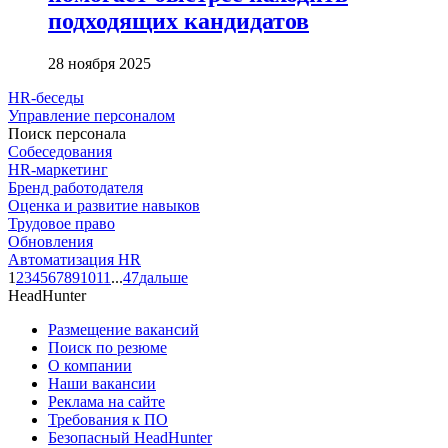
подходящих кандидатов
28 ноября 2025
HR-беседы
Управление персоналом
Поиск персонала
Собеседования
HR-маркетинг
Бренд работодателя
Оценка и развитие навыков
Трудовое право
Обновления
Автоматизация HR
1
2
3
4
5
6
7
8
9
10
11
...
47
дальше
HeadHunter
Размещение вакансий
Поиск по резюме
О компании
Наши вакансии
Реклама на сайте
Требования к ПО
Безопасный HeadHunter