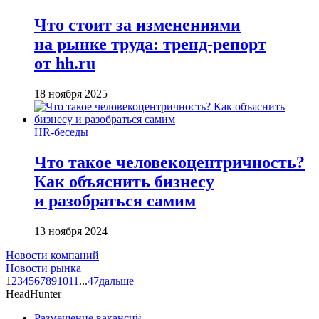
Что стоит за изменениями
на рынке труда: тренд-репорт
от hh.ru
18 ноября 2025
HR-беседы
Что такое человеко­центричность?
Как объяснить бизнесу
и разобраться самим
13 ноября 2024
Новости компаний
Новости рынка
1
2
3
4
5
6
7
8
9
10
11
...
47
дальше
HeadHunter
Размещение вакансий