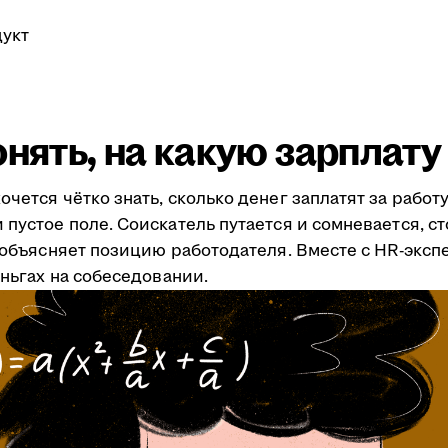
укт
онять, на какую зарплат
очется чётко знать, сколько денег заплатят за рабо
пустое поле. Соискатель путается и сомневается, ст
я объясняет позицию работодателя. Вместе с HR-эксп
еньгах на собеседовании.