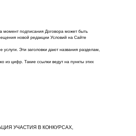
 на момент подписания Договора может быть
мещения новой редакции Условий на Сайте
 услуги. Эти заголовки дают названия разделам,
о из цифр. Такие ссылки ведут на пункты этих
антер», ИНН 7718620740, адрес: 125047,
одская территория Муниципальный округ
я улица, дом 48, помещ. 25
ых резюме с предложениями Соискателей
АЦИЯ УЧАСТИЯ В КОНКУРСАХ,
тра контактной информации Соискателя
тор сайтов: hh.ru, talantix.ru и других
 из Типов регистраций.
луг