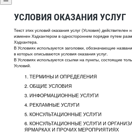
УСЛОВИЯ ОКАЗАНИЯ УСЛУГ
Текст этих условий оказания услуг (Условия) действителен
изменен Хэдхантером в одностороннем порядке путем раз
Хэдхантера.
В Условиях используются заголовки, обозначающие название
в которых описываются условия оказания услуг.
В Условиях используются ссылки на пункты, состоящие тольк
Условий.
1. ТЕРМИНЫ И ОПРЕДЕЛЕНИЯ
2. ОБЩИЕ УСЛОВИЯ
3. ИНФОРМАЦИОННЫЕ УСЛУГИ
1.1. Хэдхантер, или
Хэдхантер, ООО «Хэдх
4. РЕКЛАМНЫЕ УСЛУГИ
HeadHunter, или
г. Москва, внутригор
2.1. Типы и статусы регистрации
5. КОНСУЛЬТАЦИОННЫЕ УСЛУГИ
Исполнитель
Тверской,
2-я
Брестска
Типы регистрации
3.1. Предоставление доступа к базе данн
2.2. Активация услуг
6. КОНСУЛЬТАЦИОННЫЕ УСЛУГИ И ОРГАНИЗ
о трудоустройстве с возможностью просмо
Описание и активация
ЯРМАРКАХ И ПРОЧИХ МЕРОПРИЯТИЯХ
Хэдхантер — администра
2.1.1. Заказчику может быть присвоен один
4.0. Общие условия оказания рекламных ус