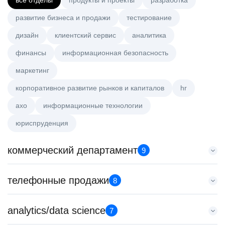
все отделы
продукты и проекты
разработка
развитие бизнеса и продажи
тестирование
дизайн
клиентский сервис
аналитика
финансы
информационная безопасность
маркетинг
корпоративное развитие рынков и капиталов
hr
axo
информационные технологии
юриспруденция
коммерческий департамент
9
Key Account Manager (EdTech)
телефонные продажи
8
HeadHunter::Коммерческий департамент
вчера
Менеджер по продажам B2B
analytics/data science
150000 ₽
7
HeadHunter::Телефонные продажи
Нижний Новгород