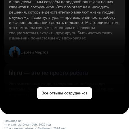
и процессы — мы создаём передовой опыт для наших
клиентов и сотрудников. Это помогает нам находить
решения, которые действительно меняют жизнь людей
к лучшему. Наша культура — про вовлечённость, заботу
и искреннее желание делать полезное. Мы гордимся тем,
что помогаем крутым компаниям и классным
специалистам находить друг друга. Быть частью таких
изменений по‑настоящему вдохновляет.
Сергей Чертов
hh.ru — это не просто работа
Это эмпатичные люди, заслуженные победы и дух
свободы. Мы помогаем миру и создаём лучший сервис
Все отзывы сотрудников
по поиску работы в стране.
Ольга Емельянова
*команда hh
**по данным Dream Job, 2025 год
***по данным рейтинга Similarweb, 2024 год