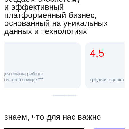
и эффективный
платформенный бизнес,
основанный на уникальных
данных и технологиях
4,5
20
сотруд
средняя оценка hh.ru как работодателя **
в hh.ru
знаем, что для нас важно