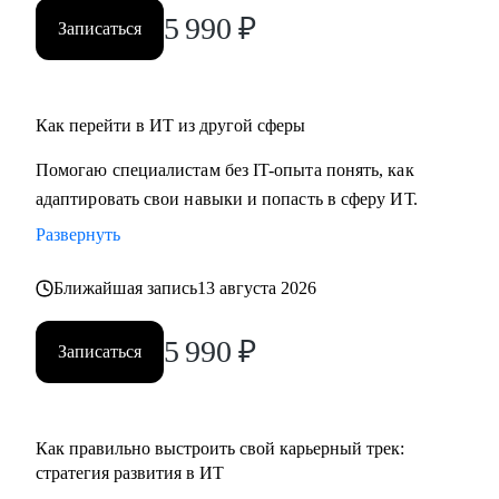
ты новичок и только определяешься с выбором, я проведу
5 990
₽
Записаться
для тебя обзор на самые востребованные профессии в
сфере ИТ, расскажу про лайфхаки и особенности работы.
Как перейти в ИТ из другой сферы
Помогаю специалистам без IT-опыта понять, как
адаптировать свои навыки и попасть в сферу ИТ.
Развернуть
Ближайшая запись
13 августа 2026
5 990
₽
Записаться
Как правильно выстроить свой карьерный трек:
стратегия развития в ИТ