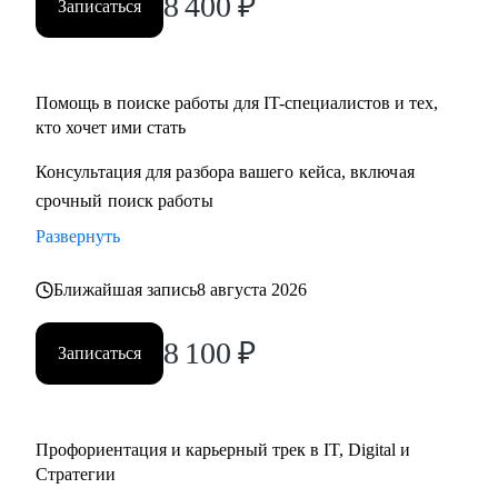
8 400
₽
Записаться
• Определим стратегию поиска подходящей роли и
развития на продуктовых и бизнес позициях.
Помощь в поиске работы для IT-специалистов и тех,
Кому могу помочь:
кто хочет ими стать
• Product-менеджерам/Владельцам продуктов;
• Руководителям проектов/Руководителям стратегических
Консультация для разбора вашего кейса, включая
проектов;
срочный поиск работы
• Менеджерам по развитию бизнеса;
Развернуть
• Специалистам по стратегии, инвестициям и консалтингу,
а также высшему и среднему менеджменту;
Ближайшая запись
8 августа 2026
• Product marketing менеджерам/Маркетологам;
• Продуктовым аналитикам/Бизнес-аналитикам;
8 100
₽
Записаться
• Всем не IT-специалистам, которые хотят перейти в IT.
Профориентация и карьерный трек в IT, Digital и
Стратегии