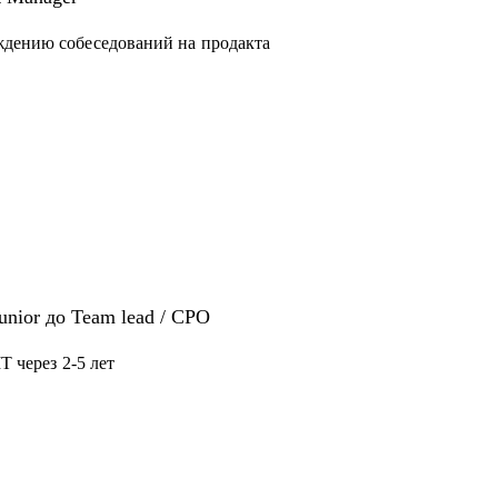
конфликтной ситуации
ждению собеседований на продакта
нерам - советами по карьере, процессам и
как собирать, мотивировать, управлять
Junior до Team lead / CPO
T через 2-5 лет