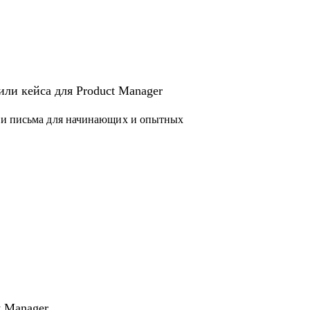
или кейса для Product Manager
 и письма для начинающих и опытных
 законов и подзаконных актов
чера
t Manager