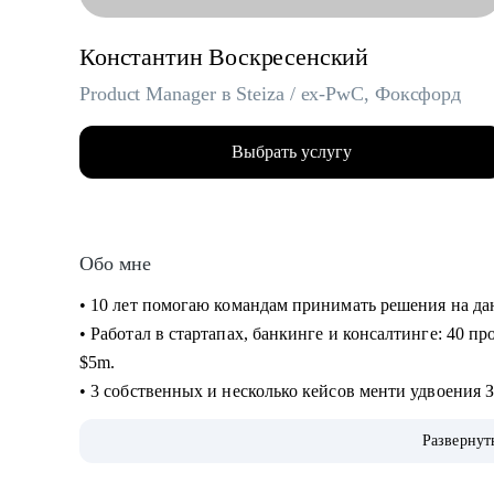
Константин Воскресенский
Product Manager в Steiza / ex-PwC, Фоксфорд
Выбрать услугу
Обо мне
• 10 лет помогаю командам принимать решения на д
• Работал в стартапах, банкинге и консалтинге: 40 пр
$5m.
• 3 собственных и несколько кейсов менти удвоения 
кейсов повышения ЗП на 30+%.
Развернут
• На ты. Не в легкости, но на чилле. Живу в Аргенти
• Люблю циферки, таблички, презенташки, кастдевить