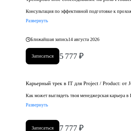
• Разобраться что делать в непонятной проектной / 
Консультация по эффективной подготовке к прохо
Кому могу помочь:
Развернуть
• Junior и Middle проджектам, продактам и продакт оу
работе с продуктом
• Руководителям разных уровней, тимлидам, C-suit - 
Ближайшая запись
14 августа 2026
распределенной командой
5 777
₽
Записаться
Карьерный трек в IT для Project / Product: от 
Как может выглядеть твоя менеджерская карьера в I
Развернуть
7 777
₽
Записаться