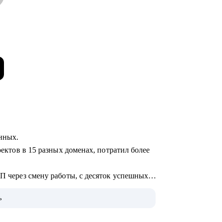
анных.
оектов в 15 разных доменах, потратил более
ЗП через смену работы, с десяток успешных
ь
не.
 по поводу и без, а вообще: