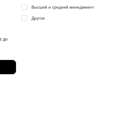
нтации
Высший и средний менеджмент
Другое
одитесь
r до
ваше
e.
 изучил
О)
и
х