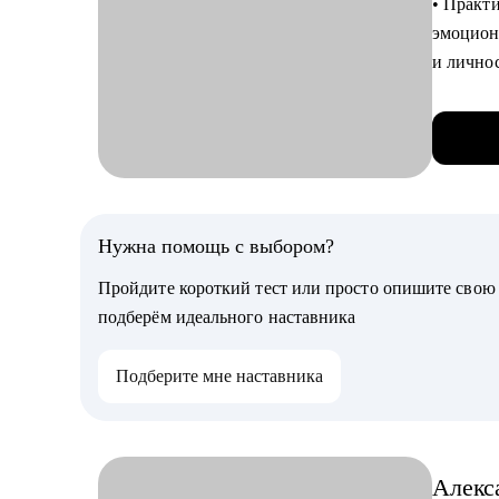
• Практ
• Ты выг
эмоцион
• Хочешь
и лично
• 14+ в 
Кому см
• 18+ о
• Менед
стратег
• Бизне
• 4200+
• Марке
• 3100+
• Студе
• 500+ 
Нужна помощь с выбором?
• Спикер
Пройдите короткий тест или просто опишите сво
прорыв
подберём идеального наставника
• Трене
• Корпо
Подберите мне наставника
• Регио
С чем м
• Подго
Алекс
кандида