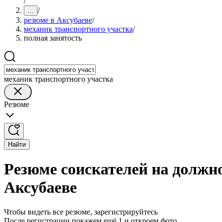
/
/
...
резюме в Аксубаеве
/
механик транспортного участка
/
полная занятость
механик транспортного участка
Резюме
Найти
Резюме соискателей на должно
Аксубаеве
Чтобы видеть все резюме, зарегистрируйтесь
После регистрации покажем ещё 1 и откроем фото