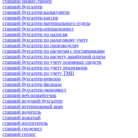
старший бизнес-тренер
старший бухгалтер
старший бухгалтер-калькулятор
старший бухгалтер-кассир
старший бухгалтер материального отдела
старший бухгалтер-операционист
старший бухгалтер по налогам
старший бухгалтер по налоговому учету
старший бухгалтер по производству
старший бухгалтер по расчетам с поставщиками
старший бухгалтер по расчету заработной платы
старший бухгалтер по учету основных средств
старший бухгалтер по учету реализации
старший бухгалтер по учету ТМЦ
старший бухгалтер-ревизор
старший бухгалтер филиала
старший бухгалтер-экономист
старший веб-разработчик
старший ведущий бухгалтер
старший ветеринарный врач
старший водитель
старший вожатый
старший воспитатель
старший геодезист
старший геолог