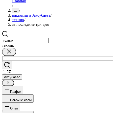
Главная
/
/
...
вакансии в Аксубаеве
/
техник
/
за последние три дня
техник
Аксубаево
График
Рабочие часы
Опыт