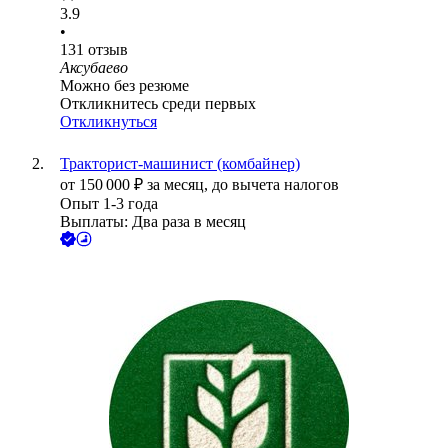
3.9
•
131
отзыв
Аксубаево
Можно без резюме
Откликнитесь среди первых
Откликнуться
Тракторист-машинист (комбайнер)
от
150 000
₽
за месяц,
до вычета налогов
Опыт 1-3 года
Выплаты: Два раза в месяц